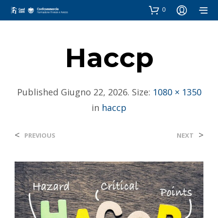
0
Haccp
Published
Giugno 22, 2026
. Size:
1080 × 1350
in
haccp
<
>
PREVIOUS
NEXT